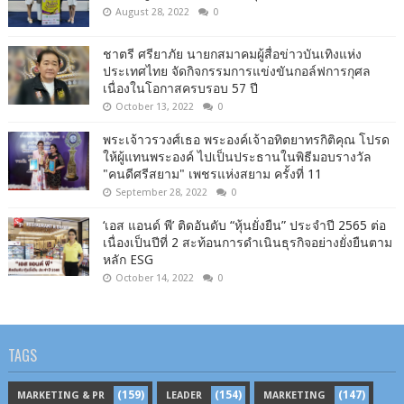
August 28, 2022
0
ชาตรี​ ศรียาภัย​ นายกสมาคม​ผู้​สื่อข่าว​บันเทิง​แห่ง​
ประเทศไทย​ จัดกิจกรรม​การแข่งขัน​กอล์ฟ​การ​กุศล​
เนื่อง​ใน​โอกาสครบรอบ​ 57​ ปี
October 13, 2022
0
พระเจ้าวรวงศ์เธอ พระองค์เจ้าอทิตยาทรกิติคุณ โปรด
ให้ผู้แทนพระองค์ ไปเป็นประธานในพิธีมอบรางวัล
"คนดีศรีสยาม" เพชรแห่งสยาม ครั้งที่ 11
September 28, 2022
0
‘เอส แอนด์ พี’ ติดอันดับ “หุ้นยั่งยืน” ประจำปี 2565 ต่อ
เนื่องเป็นปีที่ 2 สะท้อนการดำเนินธุรกิจอย่างยั่งยืนตาม
หลัก ESG
October 14, 2022
0
TAGS
(159)
(154)
(147)
MARKETING & PR
LEADER
MARKETING