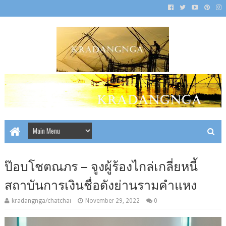
ป๊อบโชตณภร – จูงผู้ร้องไกล่เกลี่ยหนี้
สถาบันการเงินชื่อดังย่านรามคำแหง
kradangnga/chatchai
November 29, 2022
0