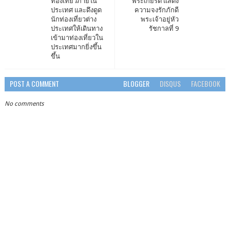
ท่องเที่ยวภายใน​
พระเกียรติ แสดง
ประเทศ​ และดึงดูด​
ความจงรักภักดี
นักท่องเที่ยวต่าง
พระเจ้าอยู่หัว
ประเทศ​ให้​เดินทาง​
รัชกาลที่ 9
เข้ามา​ท่องเที่ยว​ใน
ประเทศ​​มาก​ยิ่งขึ้น​
ขึ้น
POST A COMMENT
BLOGGER
DISQUS
FACEBOOK
No comments