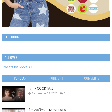
FACEBOOK
ALL OVER
Tweets by Sport All
POPULAR
HIGHLIGHT
COMMENTS
เรา - COCKTAIL
September 05, 2020
3
อีกนานไหม - NUM KALA