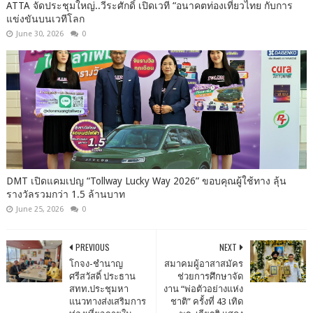
ATTA จัดประชุมใหญ่..วีระศักดิ์ เปิดเวที “อนาคตท่องเที่ยวไทย กับการ
แข่งขันบนเวทีโลก
June 30, 2026
0
DMT เปิดแคมเปญ “Tollway Lucky Way 2026” ขอบคุณผู้ใช้ทาง ลุ้น
รางวัลรวมกว่า 1.5 ล้านบาท
June 25, 2026
0
PREVIOUS
NEXT
โกจง-ชำนาญ
สมาคมผู้อาสาสมัคร
ศรีสวัสดิ์ ประธาน
ช่วยการศึกษาจัด
สทท.ประชุมหา
งาน “พ่อตัวอย่างแห่ง
แนวทางส่งเสริม​การ
ชาติ” ครั้งที่ 43 เทิด