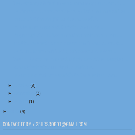
โกจง-ชำนาญ ศรีสวัสดิ์ ประธาน สทท.ประชุมหาแนวทางส่ง...
วธ.เชิญชวนประชาชนชาวไทยร่วมสุขใจกับ เทศกาลดนตรี Wi...
เอส แอนด์ พี ก้าวเข้าสู่ปีที่ 50 ส่งความสุขครั้งยิ...
บรรเจิด ตั้งคารวคุณ ชื่อนี้ มีแต่สร้าง เปิดประวัต...
บำรุงราษฎร์ เปิด ‘ศูนย์เฉพาะทางด้านการทำงานระบบทาง...
งานสีสันแห่งสายน้ำ มหกรรมลอยกระทง ปี 2565 ณ สวนสัน...
วธ.จัดงานลอยกระทงวิถีใหม่ ชู soft power เผยแพร่ควา...
ไทยเบฟ สืบสานเทศกาลสายน้ำแห่งวัฒนธรรมไทย “Bangkok ...
สมาคม​ผู้​สื่อข่าว​บันเทิง​ฯ​ เชิญ​ร่วม​แข่งขัน​กอ...
“แถวตรง แสบอีหลี” ภาพยนตร์น้ำดี พร้อมฉายทั่วประเทศ...
►
October
(8)
►
September
(2)
►
August
(1)
►
2020
(4)
CONTACT FORM / 25HRSROBOT@GMAIL.COM