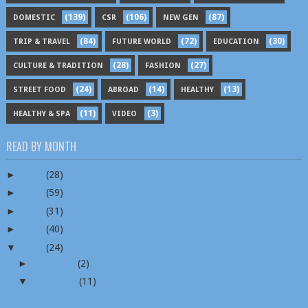
(139)
(106)
(87)
DOMESTIC
CSR
NEW GEN
(84)
(72)
(30)
TRIP & TRAVEL
FUTURE WORLD
EDUCATION
(28)
(27)
CULTURE & TRADITION
FASHION
(24)
(14)
(13)
STREET FOOD
ABROAD
HEALTHY
(11)
(3)
HEALTHY & SPA
VIDEO
READ BY MONTH
►
2026
(28)
►
2025
(59)
►
2024
(31)
►
2023
(40)
▼
2022
(24)
►
December
(2)
▼
November
(11)
ป๊อบโชตณภร – จูงผู้ร้องไกล่เกลี่ยหนี้ สถาบันการเงิ...