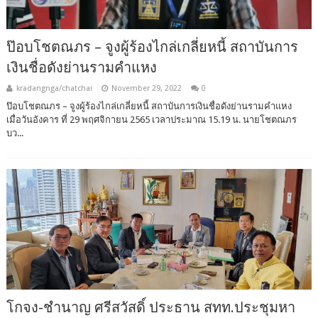
ป๊อบโชตณภร – จูงผู้ร้องไกล่เกลี่ยหนี้ สถาบันการ
เงินชื่อดังย่านรามคำแหง
kradangnga/chatchai
November 29, 2022
0
ป๊อบโชตณภร – จูงผู้ร้องไกล่เกลี่ยหนี้ สถาบันการเงินชื่อดังย่านรามคำแหง
เมื่อวันอังคาร ที่ 29 พฤศจิกายน 2565 เวลาประมาณ 15.19 น. นายโชตณภร
บว...
โกจง-ชำนาญ ศรีสวัสดิ์ ประธาน สทท.ประชุมหา