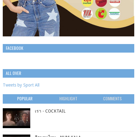
FACEBOOK
ALL OVER
Tweets by Sport All
POPULAR
HIGHLIGHT
COMMENTS
เรา - COCKTAIL