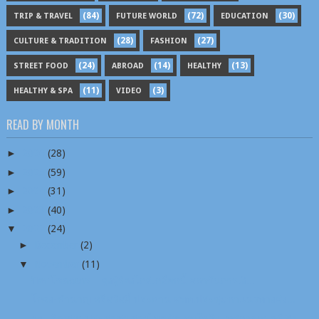
(84)
(72)
(30)
TRIP & TRAVEL
FUTURE WORLD
EDUCATION
(28)
(27)
CULTURE & TRADITION
FASHION
(24)
(14)
(13)
STREET FOOD
ABROAD
HEALTHY
(11)
(3)
HEALTHY & SPA
VIDEO
READ BY MONTH
►
2026
(28)
►
2025
(59)
►
2024
(31)
►
2023
(40)
▼
2022
(24)
►
December
(2)
▼
November
(11)
ป๊อบโชตณภร – จูงผู้ร้องไกล่เกลี่ยหนี้ สถาบันการเงิ...
โกจง-ชำนาญ ศรีสวัสดิ์ ประธาน สทท.ประชุมหาแนวทางส่ง...
วธ.เชิญชวนประชาชนชาวไทยร่วมสุขใจกับ เทศกาลดนตรี Wi...