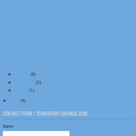
เอส แอนด์ พี ก้าวเข้าสู่ปีที่ 50 ส่งความสุขครั้งยิ...
บรรเจิด ตั้งคารวคุณ ชื่อนี้ มีแต่สร้าง เปิดประวัต...
บำรุงราษฎร์ เปิด ‘ศูนย์เฉพาะทางด้านการทำงานระบบทาง...
งานสีสันแห่งสายน้ำ มหกรรมลอยกระทง ปี 2565 ณ สวนสัน...
วธ.จัดงานลอยกระทงวิถีใหม่ ชู soft power เผยแพร่ควา...
ไทยเบฟ สืบสานเทศกาลสายน้ำแห่งวัฒนธรรมไทย “Bangkok ...
สมาคม​ผู้​สื่อข่าว​บันเทิง​ฯ​ เชิญ​ร่วม​แข่งขัน​กอ...
“แถวตรง แสบอีหลี” ภาพยนตร์น้ำดี พร้อมฉายทั่วประเทศ...
►
October
(8)
►
September
(2)
►
August
(1)
►
2020
(4)
CONTACT FORM / 25HRSROBOT@GMAIL.COM
Name