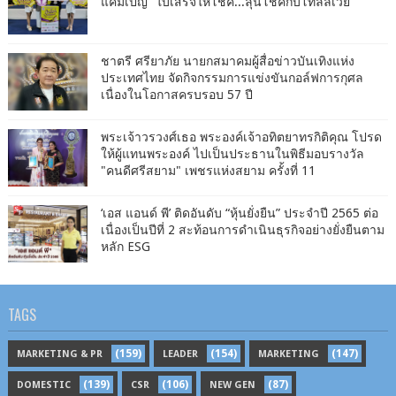
แคมเปญ “ใบเสร็จให้โชค...ลุ้นโชคกับโทล์ลเวย์”
ชาตรี​ ศรียาภัย​ นายกสมาคม​ผู้​สื่อข่าว​บันเทิง​แห่ง​
ประเทศไทย​ จัดกิจกรรม​การแข่งขัน​กอล์ฟ​การ​กุศล​
เนื่อง​ใน​โอกาสครบรอบ​ 57​ ปี
พระเจ้าวรวงศ์เธอ พระองค์เจ้าอทิตยาทรกิติคุณ โปรด
ให้ผู้แทนพระองค์ ไปเป็นประธานในพิธีมอบรางวัล
"คนดีศรีสยาม" เพชรแห่งสยาม ครั้งที่ 11
‘เอส แอนด์ พี’ ติดอันดับ “หุ้นยั่งยืน” ประจำปี 2565 ต่อ
เนื่องเป็นปีที่ 2 สะท้อนการดำเนินธุรกิจอย่างยั่งยืนตาม
หลัก ESG
TAGS
(159)
(154)
(147)
MARKETING & PR
LEADER
MARKETING
(139)
(106)
(87)
DOMESTIC
CSR
NEW GEN