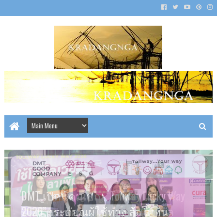
Tollway Lucky Way 2026 “ใช้โทล์ลเวย์
DMT ร่วมเวทีเสวนา “MEA For Re :
คณะ​ผู้บริหาร​ DMT​ พร้อม​พนักงาน​
DMT ชวนดูหนังสุดคุ้ม! แลกส่วนลด
ได้เวลาเพิ่ม ได้ลุ้นรางวัล” สะสม
DMT เผยผลสำเร็จโครงการ “ทำนา
Build” ถ่ายทอดแนวทางยกระดับ
จิต​อาสา​และชาวบ้าน​ ร่วมลงแขก​
40 บาท ชมภาพยนตร์ Colony ที่
DMT นำทีมผบห.เกี่ยวข้าวใน
แต้มลุ้นรับ รถยนต์ไฟฟ้า JAECOO 5
ลดคาร์บอน” ต้นแบบความร่วมมือ
ATTA จัดประชุมใหญ่..วีระศักดิ์ เปิด
DMT เปิดแคมเปญ “Tollway Lucky Way
อาคารสู่มาตรฐานสากลด้วยการ
เกี่ยวข้าว​ 20​ ไร่​ "โครงการ​ทำนา​ลด
เมเจอร์ ซีนีเพล็กซ์ ทุกสาขา ผ่าน
โครงการ “ทำนาลดคาร์บอนยก
EV และรางวัลอื่น ๆ รวมมูลค่ากว่า
ภาครัฐ เอกชน และชุมชน สู่เกษตร
เวที “อนาคตท่องเที่ยวไทย กับการ
2026” ขอบคุณผู้ใช้ทาง ลุ้นรางวัล
ทางยกระดับดอนเมือง ติดโผหุ้น
DMT พร้อมปล่อยแคมเปญ Tollway
บริหารจัดการพลังงานอย่างมี
คาร์บอนยกระดับ​ความ​ยั่งยืน​ด้าน​
LINE OA : @donmuangtollway ได้แล้ว
ระดับความยั่งยืนด้านสิ่งแวดล้อม