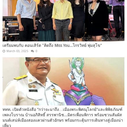
เตรียมพบกับ คอนเสิร์ต "คิดถึง Miss You...ไกรวิทย์ พุ่มสุโข"
March 03, 2025
0
ททท. เปิดตัวหนังสือ “กว่าจะมาถึง…เมืองพระพิศณุโลกย์”และพิพิธภัณฑ์
เพลงโบราณ บ้านอภิสิทธิ์ สรรพานิช...มิตรเพื่อนพิการ พร้อมชวนสัมผัส
มนต์เสน่ห์เมืองสองแควผ่านตัวอักษร พร้อมกระตุ้นการเดินทางสู่เมืองน่า
เที่ยว