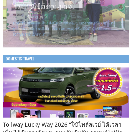
1.5 ล้านบาท
คาร์บอนต่ำ
แข่งขันบนเวทีโลก
รวมกว่า 1.5 ล้านบาท
กลุ่ม ESG Emerging ปี 69
Lucky Way 2026 ขอบคุณผู้ใช้บริการ
ประสิทธิภาพ
สิ่งแวดล้อม​และ​คุณภาพ​ชีวิต"
วันนี้
และคุณภาพชีวิต”
July 27, 2026
July 13, 2026
June 30, 2026
June 25, 2026
June 17, 2026
June 15, 2026
June 10, 2026
June 09, 2026
May 27, 2026
May 25, 2026
0
0
0
0
0
0
0
0
0
0
Tollway Lucky Way 2026 “ใช้โทล์ลเวย์ ได้เวลาเพิ่ม ได้ลุ้น
DMT เผยผลสำเร็จโครงการ “ทำนาลดคาร์บอน” ต้นแบบความ
ATTA จัดประชุมใหญ่..วีระศักดิ์ เปิดเวที “อนาคตท่องเที่ยวไทย
DMT เปิดแคมเปญ “Tollway Lucky Way 2026” ขอบคุณผู้ใช้
ทางยกระดับดอนเมือง ติดโผหุ้นกลุ่ม ESG Emerging ปี 69บริษัท
DMT พร้อมปล่อยแคมเปญ Tollway Lucky Way 2026 ขอบคุณผู้
DMT ร่วมเวทีเสวนา “MEA For Re : Build” ถ่ายทอดแนวทางยก
คณะ​ผู้บริหาร​ DMT​ พร้อม​พนักงาน​จิต​อาสา​และชาวบ้าน​ ร่วม
DMT ชวนดูหนังสุดคุ้ม! แลกส่วนลด 40 บาท ชมภาพยนตร์
DMT นำทีมผบห.เกี่ยวข้าวในโครงการ “ทำนาลดคาร์บอนยก
รางวัล” สะสมแต้มลุ้นรับ รถยนต์ไฟฟ้า JAECOO 5 EV และ
ร่วมมือภาครัฐ เอกชน และชุมชนสู่เกษตรคาร์บอนต่ำดร.ศักดิ์
กับการแข่งขันบนเวทีโลก29 มิถุนายน 2569 สมาคมไทยธุรกิจ
ทาง ลุ้นรางวัลรวมกว่า 1.5 ล้านบาทเมื่อเร็วๆนี้ นางสาวอัจฉรา
ทางยกระดับดอนเมือง จำกัด (มหาชน) หรือ DMT ผู้บริหาร
ใช้บริการดร.ศักดิ์ดา พรรณไวย บิ๊กบอสแห่ง DMT เตรียมปล่อย
ระดับอาคารสู่มาตรฐานสากลด้วยการบริหารจัดการพลังงาน
ลงแขก​เกี่ยวข้าว​ 20​ ไร่​ "โครงการ​ทำนา​ลดคาร์บอนยกระดับ​
Colony ที่เมเจอร์ ซีนีเพล็กซ์ ทุกสาขา ผ่าน LINE OA :
ระดับความยั่งยืนด้านสิ่งแวดล้อมและคุณภาพชีวิต”ดร.ศักดิ์ดา
รางวัลอื่น ๆ รว...
ดา พรรณไวย กรรมการผู้...
การท่องเที่ย...
เจริญพร (ที่ ...
โครงการสัมปทานท...
แคมเปญ “Tollway ...
อย่างมีประสิทธิภาพบริ...
ความ​ยั่...
@donmuangtollway ได้แล...
พรรณไวย บอสใหญ่ใ...
DOMESTIC TRAVEL
Tollway Lucky Way 2026 “ใช้โทล์ลเวย์ ได้เวลา