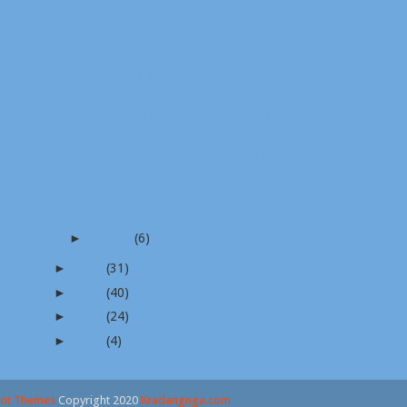
Thailand 202...
เทศกาลเดือนแห่งความรัก“แอ่วเหนือ” เดือน
กุมภาพันธ์...
ดอนเมืองโทล์ลเวย์จะปรับปรุงผิวทางแบบ Plastic
Aspha...
ดอนเมืองโทล์ลเวย์จะปรับปรุงผิวทางแบบ Plastic
Aspha...
"DMT จัดเต็ม รถ ทอง เที่ยว" มอบรางวัลใหญ่ ผู้
โชคดี...
Love is a Cake เติมแต่งความรัก ให้เป็นรส
วาเลนไทน์ ...
►
January
(6)
►
2024
(31)
►
2023
(40)
►
2022
(24)
►
2020
(4)
ot Themes
Copyright 2020
Kradangnga.com