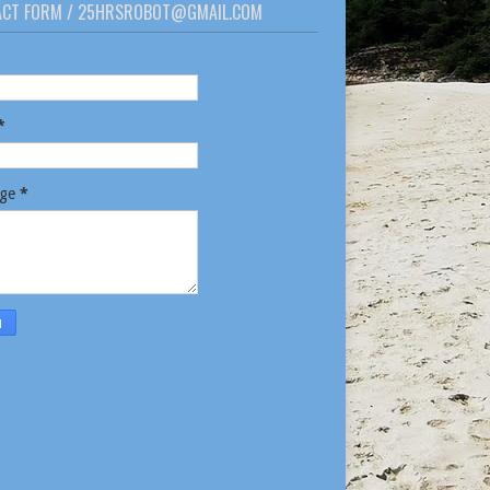
ACT FORM / 25HRSROBOT@GMAIL.COM
*
age
*
rt Abuse