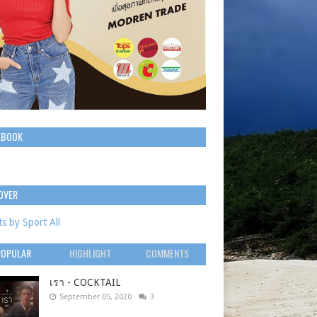
EBOOK
OVER
s by Sport All
POPULAR
HIGHLIGHT
COMMENTS
เรา - COCKTAIL
September 05, 2020
3