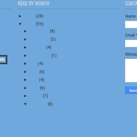
READ BY MONTH
CONT
►
2026
(28)
Name
▼
2025
(59)
►
December
(8)
Email
►
November
(5)
►
October
(4)
Mess
►
September
(1)
28)
►
July
(4)
►
June
(6)
►
May
(4)
►
April
(6)
►
March
(7)
Repo
▼
February
(8)
ลิซ่า ทัวร์คุณชาย จับมือสมาคมเพื่อการท่องเที่ยว
พุท...
กสิกรไทยเปิดตัว KONCIERGE+ แพลตฟอร์มแรก
ที่รวมโซลูช...
DMT ร่วมเวที The Roads & Traffic Expo