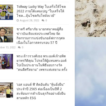
Tollway Lucky Way ใบเสร็จให้โชค
2022 ภายใต้แคมเปญ “ใบเสร็จให้
โชค...ลุ้นโชคกับโทล์ลเวย์”
August 28, 2022
0
ชาตรี​ ศรียาภัย​ นายกสมาคม​ผู้​สื่อ
ข่าว​บันเทิง​แห่ง​ประเทศไทย​ จัด
กิจกรรม​การแข่งขัน​กอล์ฟ​การ​กุศล​
เนื่อง​ใน​โอกาสครบรอบ​ 57​ ปี
ober 13, 2022
0
พระเจ้าวรวงศ์เธอ พระองค์เจ้าอทิต
ยาทรกิติคุณ โปรดให้ผู้แทนพระองค์
ไปเป็นประธานในพิธีมอบรางวัล
"คนดีศรีสยาม" เพชรแห่งสยาม ครั้ง
‘เอส แอนด์ พี’ ติดอันดับ “หุ้นยั่งยืน”
ประจำปี 2565 ต่อเนื่องเป็นปีที่ 2
สะท้อนการดำเนินธุรกิจอย่างยั่งยืน
ตามหลัก ESG