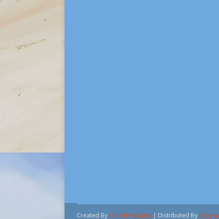
Created By
SoraTemplates
| Distributed By
Blogsp