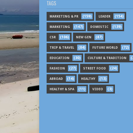
TAGS
(159)
(154)
MARKETING & PR
LEADER
(147)
(139)
MARKETING
DOMESTIC
(106)
(87)
CSR
NEW GEN
(84)
(72)
TRIP & TRAVEL
FUTURE WORLD
(30)
(
EDUCATION
CULTURE & TRADITION
(27)
(24)
FASHION
STREET FOOD
(14)
(13)
ABROAD
HEALTHY
(11)
(3)
HEALTHY & SPA
VIDEO