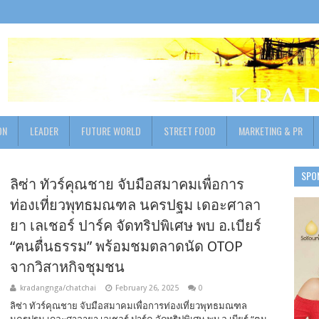
ON
LEADER
FUTURE WORLD
STREET FOOD
MARKETING & PR
SPO
ลิซ่า ทัวร์คุณชาย จับมือสมาคมเพื่อการ
ท่องเที่ยวพุทธมณฑล นครปฐม เดอะศาลา
ยา เลเชอร์ ปาร์ค จัดทริปพิเศษ พบ อ.เบียร์
“ฅนตื่นธรรม” พร้อมชมตลาดนัด OTOP
จากวิสาหกิจชุมชน
kradangnga/chatchai
February 26, 2025
0
ลิซ่า ทัวร์คุณชาย จับมือสมาคมเพื่อการท่องเที่ยวพุทธมณฑล