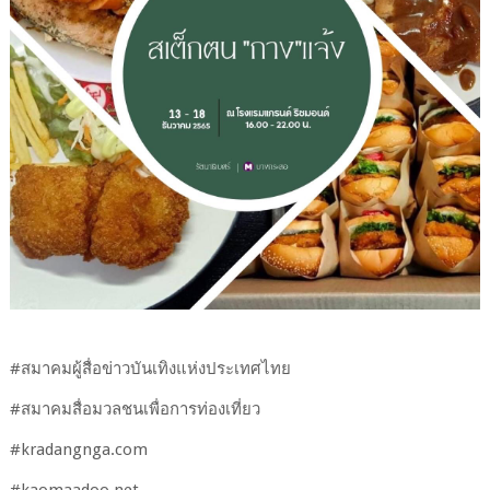
#​สมาคม​ผู้​สื่อข่าว​บันเทิง​แห่ง​ประเทศไทย
#​สมาคม​สื่อมวลชน​เพื่อ​การ​ท่องเที่ยว
#​kradangnga.com