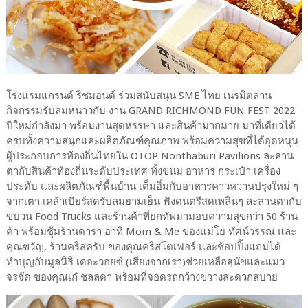
โรงแรมแกรนด์ ริชมอนด์ ร่วมสนับสนุน SME ไทย เนรมิตลาน
กิจกรรมรับลมหนาวกับ งาน GRAND RICHMOND FUN FEST 2022
ปีใหม่กำลังมา พร้อมงานสุดหรรษา และสินค้ามากมาย มาที่เดียวได้
ครบทั้งความสนุกและผลิตภัณฑ์คุณภาพ พร้อมความสุขที่ได้อุดหนุน
ผู้ประกอบการท้องถิ่นไทยใน OTOP Nonthaburi Pavilions ละลาน
ตากับสินค้าท้องถิ่นระดับประเทศ ทั้งขนม อาหาร กระเป๋า เครื่อง
ประดับ และผลิตภัณฑ์พื้นบ้าน เต็มอิ่มกับอาหารคาวหวานปรุงใหม่ ๆ
จากเตา เคล้าเบียร์สดรับลมยามเย็น ฟังดนตรีสดเพลินๆ ละลานตากับ
ขบวน Food Trucks และร้านค้าที่ยกทัพมามอบความสุขกว่า 50 ร้าน
ค้า พร้อมซุ้มร้านดารา อาทิ Mom & Me ของแม่โย ทัศน์วรรณ และ
คุณขวัญ, ร้านคริสครับ ของคุณคริสโตเฟอร์ และช้อปปิ้งแถมได้
ทำบุญกับมูลนิธิ เดอะวอยซ์ (เสียงจากเรา)ช่วยเหลือสุนัขและแมว
จรจัด ของคุณเก๋ ชลลดา พร้อมที่จอดรถกว้างขวางสะดวกสบาย