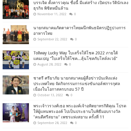
บรรเจิด ตั้งคารวคุณ ชื่อนี้ มีแต่สร้าง เปิดประวัตินักเลง
ธุรกิจ พิชิตหมื่นล้าน
November 11, 2022
0
นายกสมาคมภัตตาคารไทยผนึกพันธมิตรปฎิรูปวงการ
อาหารไทย
September 22, 2022
0
Tollway Lucky Way ใบเสร็จให้โชค 2022 ภายใต้
แคมเปญ “ใบเสร็จให้โชค...ลุ้นโชคกับโทล์ลเวย์”
August 28, 2022
0
ชาตรี​ ศรียาภัย​ นายกสมาคม​ผู้​สื่อข่าว​บันเทิง​แห่ง​
ประเทศไทย​ จัดกิจกรรม​การแข่งขัน​กอล์ฟ​การ​กุศล​
เนื่อง​ใน​โอกาสครบรอบ​ 57​ ปี
October 13, 2022
0
พระเจ้าวรวงศ์เธอ พระองค์เจ้าอทิตยาทรกิติคุณ โปรด
ให้ผู้แทนพระองค์ ไปเป็นประธานในพิธีมอบรางวัล
"คนดีศรีสยาม" เพชรแห่งสยาม ครั้งที่ 11
September 28, 2022
0