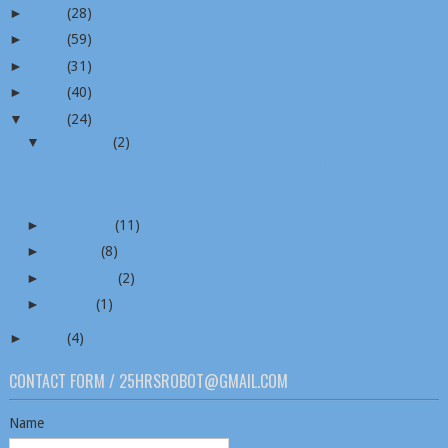
►
2026
(28)
►
2025
(59)
►
2024
(31)
►
2023
(40)
▼
2022
(24)
▼
December
(2)
GRAND RICHMOND FUN FEST 2022 ชิม ช้อป แชะ สุดคูลต้...
สมาคมผู้อาสาสมัคร ช่วยการศึกษาจัดงาน “พ่อตัวอย่างแ...
►
November
(11)
►
October
(8)
►
September
(2)
►
August
(1)
►
2020
(4)
CONTACT FORM / 25HRSROBOT@GMAIL.COM
Name