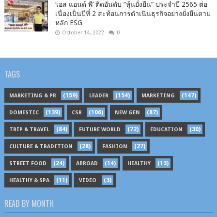
‘เอส แอนด์ พี’ ติดอันดับ “หุ้นยั่งยืน” ประจำปี 2565 ต่อ
เนื่องเป็นปีที่ 2 สะท้อนการดำเนินธุรกิจอย่างยั่งยืนตาม
หลัก ESG
October 14, 2022
0
TAGS
(159)
(154)
(147)
MARKETING & PR
LEADER
MARKETING
(139)
(106)
(87)
DOMESTIC
CSR
NEW GEN
(84)
(72)
(30)
TRIP & TRAVEL
FUTURE WORLD
EDUCATION
(28)
(27)
CULTURE & TRADITION
FASHION
(24)
(14)
(13)
STREET FOOD
ABROAD
HEALTHY
(11)
(3)
HEALTHY & SPA
VIDEO
READ BY MONTH