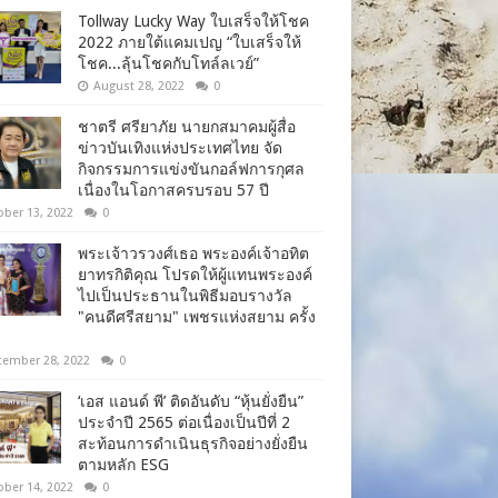
Tollway Lucky Way ใบเสร็จให้โชค
2022 ภายใต้แคมเปญ “ใบเสร็จให้
โชค...ลุ้นโชคกับโทล์ลเวย์”
August 28, 2022
0
ชาตรี​ ศรียาภัย​ นายกสมาคม​ผู้​สื่อ
ข่าว​บันเทิง​แห่ง​ประเทศไทย​ จัด
กิจกรรม​การแข่งขัน​กอล์ฟ​การ​กุศล​
เนื่อง​ใน​โอกาสครบรอบ​ 57​ ปี
ober 13, 2022
0
พระเจ้าวรวงศ์เธอ พระองค์เจ้าอทิต
ยาทรกิติคุณ โปรดให้ผู้แทนพระองค์
ไปเป็นประธานในพิธีมอบรางวัล
"คนดีศรีสยาม" เพชรแห่งสยาม ครั้ง
tember 28, 2022
0
‘เอส แอนด์ พี’ ติดอันดับ “หุ้นยั่งยืน”
ประจำปี 2565 ต่อเนื่องเป็นปีที่ 2
สะท้อนการดำเนินธุรกิจอย่างยั่งยืน
ตามหลัก ESG
ober 14, 2022
0