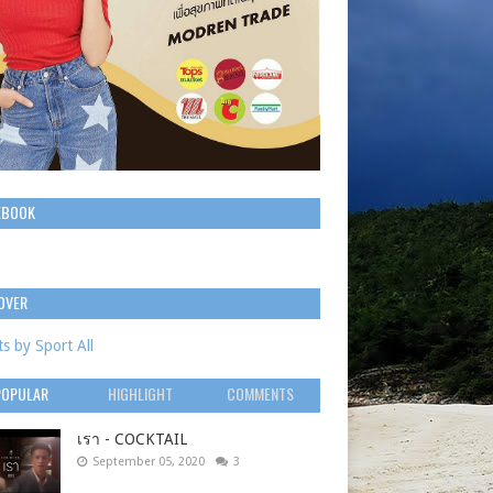
EBOOK
OVER
s by Sport All
POPULAR
HIGHLIGHT
COMMENTS
เรา - COCKTAIL
September 05, 2020
3