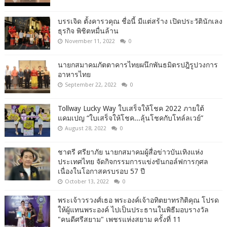
บรรเจิด ตั้งคารวคุณ ชื่อนี้ มีแต่สร้าง เปิดประวัตินักเลง
ธุรกิจ พิชิตหมื่นล้าน
November 11, 2022
0
นายกสมาคมภัตตาคารไทยผนึกพันธมิตรปฎิรูปวงการ
อาหารไทย
September 22, 2022
0
Tollway Lucky Way ใบเสร็จให้โชค 2022 ภายใต้
แคมเปญ “ใบเสร็จให้โชค...ลุ้นโชคกับโทล์ลเวย์”
August 28, 2022
0
ชาตรี​ ศรียาภัย​ นายกสมาคม​ผู้​สื่อข่าว​บันเทิง​แห่ง​
ประเทศไทย​ จัดกิจกรรม​การแข่งขัน​กอล์ฟ​การ​กุศล​
เนื่อง​ใน​โอกาสครบรอบ​ 57​ ปี
October 13, 2022
0
พระเจ้าวรวงศ์เธอ พระองค์เจ้าอทิตยาทรกิติคุณ โปรด
ให้ผู้แทนพระองค์ ไปเป็นประธานในพิธีมอบรางวัล
"คนดีศรีสยาม" เพชรแห่งสยาม ครั้งที่ 11