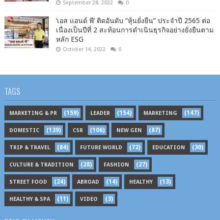
September 28, 2022
0
‘เอส แอนด์ พี’ ติดอันดับ “หุ้นยั่งยืน” ประจำปี 2565 ต่อ
เนื่องเป็นปีที่ 2 สะท้อนการดำเนินธุรกิจอย่างยั่งยืนตาม
หลัก ESG
October 14, 2022
0
TAGS
(159)
(154)
(147)
MARKETING & PR
LEADER
MARKETING
(139)
(106)
(87)
DOMESTIC
CSR
NEW GEN
(84)
(72)
(30)
TRIP & TRAVEL
FUTURE WORLD
EDUCATION
(28)
(27)
CULTURE & TRADITION
FASHION
(24)
(14)
(13)
STREET FOOD
ABROAD
HEALTHY
(11)
(3)
HEALTHY & SPA
VIDEO