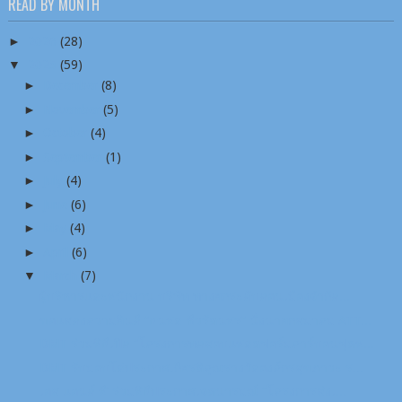
READ BY MONTH
►
2026
(28)
▼
2025
(59)
►
December
(8)
►
November
(5)
►
October
(4)
►
September
(1)
►
July
(4)
►
June
(6)
►
May
(4)
►
April
(6)
▼
March
(7)
ผู้บริหารและพนักงาน บริษัท ทางยกระดับดอนเมืองจำกัด...
ขอแสดงความยินดี “ธนพล ชีวรัตนพร” นั่งนายกสมาคม ATT...
DMT ร่วมพิธีเปิด “โครงการทดสอบแพลตฟอร์มคาร์บอนฟุตพ...
DMT รับมอบโล่ประกาศเกียรติคุณรางวัลองค์กรสุขภาวะ ร...
เอส แอนด์ พี’ ร่วมพิธีประกาศเจตนารมณ์ “โครงการส่งเ...