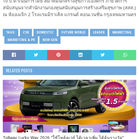
10 ปี ดำเนินการโดย สมาคมนักสร้างสุขภาวะองค์กร ภายใต้การ
สนับสนุนจากสำนักงานกองทุนสนับสนุนการสร้างเสริมสุขภาพ (สสส.)
ณ ห้องเมจิก 2 โรงแรมมิราเคิล แกรนด์ คอนเวนชั่น กรุงเทพมหานคร
TAGS:
CSR
DOMESTIC
FUTURE WORLD
LEADER
MARKETING
MARKETING & PR
NEW GEN
RELATED POSTS
Tollway Lucky Way 2026 “ใช้โทล์ลเวย์ ได้เวลาเพิ่ม ได้ลุ้นรางวัล”