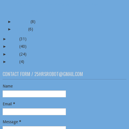
เตรียมพบกับ คอนเสิร์ต "คิดถึง Miss You...ไกรวิทย์...
DMT รับเกียรติบัตรเชิดชูเกียรติในโครงการสมุด GREEN...
►
February
(8)
►
January
(6)
►
2024
(31)
►
2023
(40)
►
2022
(24)
►
2020
(4)
CONTACT FORM / 25HRSROBOT@GMAIL.COM
Name
Email
*
Message
*