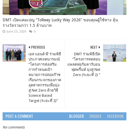
DMT เปิดแคมเปญ “Tollway Lucky Way 2026” ขอบคุณผู้ใช้ทาง ลุ้น
รางวัลรวมกว่า 1.5 ล้านบาท
June 25, 2026
0
PREVIOUS
NEXT
เอส แอนด์ พี’ ร่วมพิธี
DMT ร่วมพิธีเปิด
ประกาศเจตนารมณ์
“โครงการทดสอบ
“โครงการส่งเสริม
แพลตฟอร์มคาร์บอน
การกำหนดเป้า
ฟุตพริ้นท์ มุ่งสู่ Net
หมายการปล่อยก๊าซ
Zero (ระยะที่ 2) ”
เรือนกระจกของภาค
อุตสาหกรรมเพื่อมุ่ง
สู่ Net Zero ด้วยวิธี
Science Based
Target (ระยะที่ 2)”
POST A COMMENT
BLOGGER
DISQUS
FACEBOOK
No comments