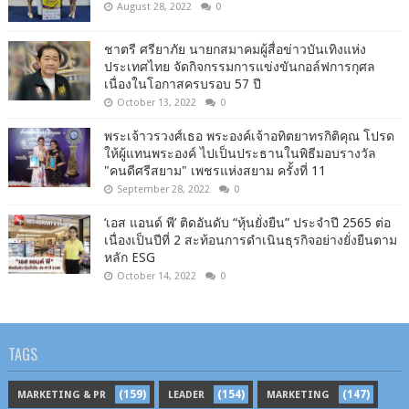
August 28, 2022
0
ชาตรี​ ศรียาภัย​ นายกสมาคม​ผู้​สื่อข่าว​บันเทิง​แห่ง​
ประเทศไทย​ จัดกิจกรรม​การแข่งขัน​กอล์ฟ​การ​กุศล​
เนื่อง​ใน​โอกาสครบรอบ​ 57​ ปี
October 13, 2022
0
พระเจ้าวรวงศ์เธอ พระองค์เจ้าอทิตยาทรกิติคุณ โปรด
ให้ผู้แทนพระองค์ ไปเป็นประธานในพิธีมอบรางวัล
"คนดีศรีสยาม" เพชรแห่งสยาม ครั้งที่ 11
September 28, 2022
0
‘เอส แอนด์ พี’ ติดอันดับ “หุ้นยั่งยืน” ประจำปี 2565 ต่อ
เนื่องเป็นปีที่ 2 สะท้อนการดำเนินธุรกิจอย่างยั่งยืนตาม
หลัก ESG
October 14, 2022
0
TAGS
(159)
(154)
(147)
MARKETING & PR
LEADER
MARKETING