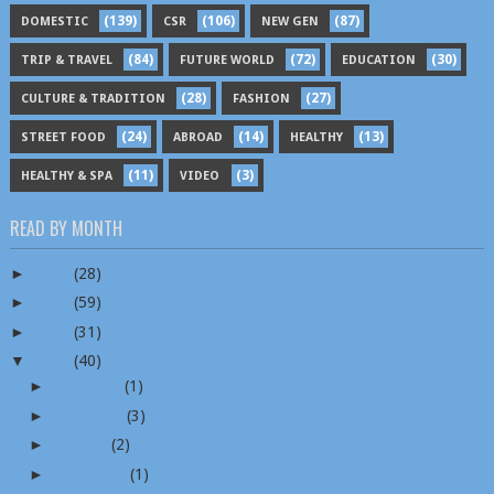
(139)
(106)
(87)
DOMESTIC
CSR
NEW GEN
(84)
(72)
(30)
TRIP & TRAVEL
FUTURE WORLD
EDUCATION
(28)
(27)
CULTURE & TRADITION
FASHION
(24)
(14)
(13)
STREET FOOD
ABROAD
HEALTHY
(11)
(3)
HEALTHY & SPA
VIDEO
READ BY MONTH
►
2026
(28)
►
2025
(59)
►
2024
(31)
▼
2023
(40)
►
December
(1)
►
November
(3)
►
October
(2)
►
September
(1)