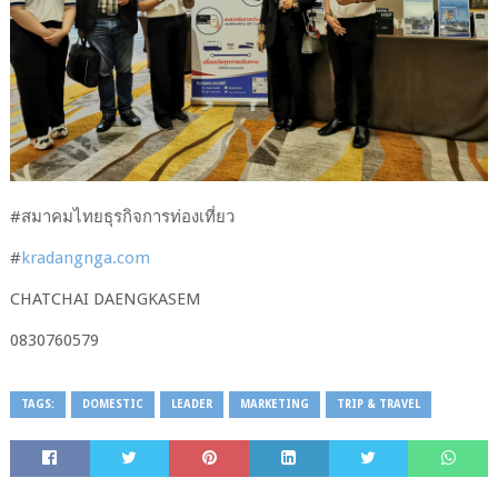
#​สมาคม​ไทย​ธุรกิจ​การท่องเที่ยว
#​
kradangnga.com
CHATCHAI​ DAENGKASEM
0830760579​
TAGS:
DOMESTIC
LEADER
MARKETING
TRIP & TRAVEL