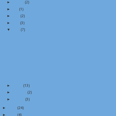
►
August
(2)
►
July
(1)
►
June
(2)
►
May
(3)
▼
April
(7)
งานฉลองกรุงฯ ครบรอบ 241 ปี กรุงรัตนโกสินทร์ ประธา...
สทน.จัดประชุมใหญ่สามัญ ประจำปี 2565 พร้อมเชิญชวนสม...
ATTA จัดประชุมสมาชิกเดือนเมษายน 2566 แถลงนโยบายบริ...
ทีทีเอเอ.จัดประชุมใหญ่สามัญประจำปี 2565 สร้างความช...
แหล่งเที่ยวสุดชิค!! ต้อนรับปิดเทอม และเทศกาลวันหยุ...
ประกาศรายชื่อ งานพิธีประกาศสดุดีเกียรติ บุคคลแห่งช...
ศิษฎิวัชร เดินหน้าต่อ หลังได้รับไว้วางใจนายกแอตตา ...
►
March
(13)
►
February
(2)
►
January
(3)
►
2022
(24)
►
2020
(4)