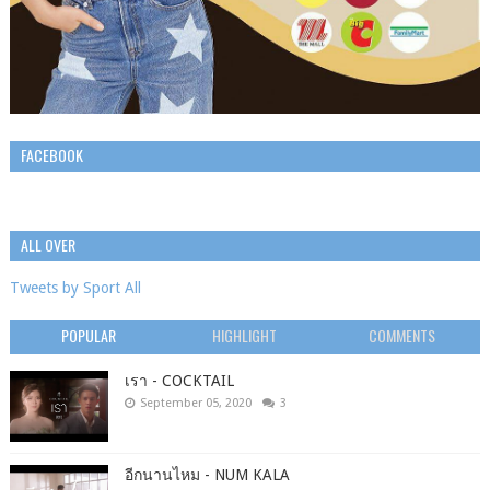
FACEBOOK
ALL OVER
Tweets by Sport All
POPULAR
HIGHLIGHT
COMMENTS
เรา - COCKTAIL
September 05, 2020
3
อีกนานไหม - NUM KALA