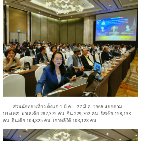
ส่วนนักท่องเที่ยว ตั้งแต่ 1 มี.ค. - 27 มี.ค. 2566 แยกตาม
ประเทศ มาเลเซีย 287,375 คน จีน 229,702 คน รัสเซีย 158,133
คน อินเดีย 104,825 คน เกาหลีใต้ 103,128 คน