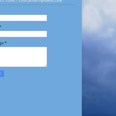
ACT FORM / 25HRSROBOT@GMAIL.COM
*
age
*
rt Abuse