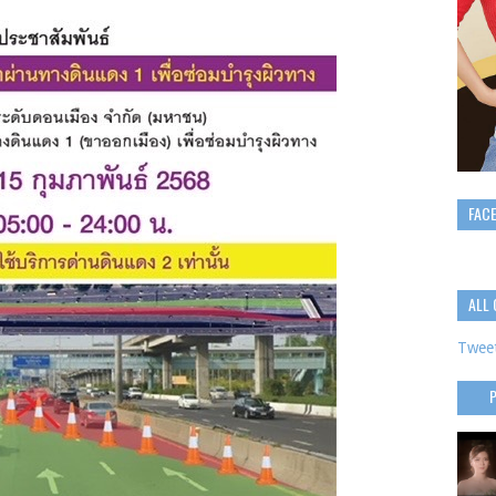
FAC
ALL 
Tweet