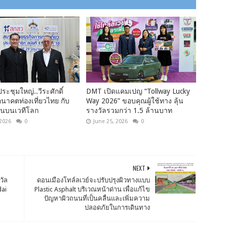
ระชุมใหญ่..วีระศักดิ์
DMT เปิดแคมเปญ “Tollway Lucky
“อนาคตท่องเที่ยวไทย กับ
Way 2026” ขอบคุณผู้ใช้ทาง ลุ้น
ันบนเวทีโลก
รางวัลรวมกว่า 1.5 ล้านบาท
 2026
0
June 25, 2026
0
NEXT
วัล
ดอนเมืองโทล์ลเวย์จะปรับปรุงผิวทางแบบ
dai
Plastic Asphalt บริเวณหน้าด่าน เพื่อแก้ไข
ปัญหาผิวถนนที่เป็นคลื่นและเพิ่มความ
ปลอดภัยในการเดินทาง