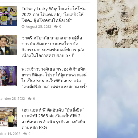
Tollway Lucky Way ใบเสร็จให้โชค
2022 ภายใต้แคมเปญ “ใบเสร็จให้
โชค...ลุ้นโชคกับโทล์ลเวย์”
August 28, 2022
0
ชาตรี​ ศรียาภัย​ นายกสมาคม​ผู้​สื่อ
ข่าว​บันเทิง​แห่ง​ประเทศไทย​ จัด
กิจกรรม​การแข่งขัน​กอล์ฟ​การ​กุศล​
เนื่อง​ใน​โอกาสครบรอบ​ 57​ ปี
พระเจ้าวรวงศ์เธอ พระองค์เจ้าอทิต
ยาทรกิติคุณ โปรดให้ผู้แทนพระองค์
ไปเป็นประธานในพิธีมอบรางวัล
"คนดีศรีสยาม" เพชรแห่งสยาม ครั้ง
tember 28, 2022
0
‘เอส แอนด์ พี’ ติดอันดับ “หุ้นยั่งยืน”
ประจำปี 2565 ต่อเนื่องเป็นปีที่ 2
สะท้อนการดำเนินธุรกิจอย่างยั่งยืน
ตามหลัก ESG
ober 14, 2022
0