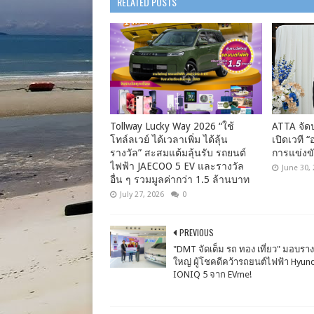
RELATED POSTS
Tollway Lucky Way 2026 “ใช้
ATTA จัดป
โทล์ลเวย์ ได้เวลาเพิ่ม ได้ลุ้น
เปิดเวที 
รางวัล” สะสมแต้มลุ้นรับ รถยนต์
การแข่งข
ไฟฟ้า JAECOO 5 EV และรางวัล
June 30,
อื่น ๆ รวมมูลค่ากว่า 1.5 ล้านบาท
July 27, 2026
0
PREVIOUS
"DMT จัดเต็ม รถ ทอง เที่ยว" มอบราง
ใหญ่ ผู้โชคดีคว้ารถยนต์ไฟฟ้า​ Hyun
IONIQ 5 จาก EVme!