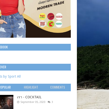
EBOOK
OVER
s by Sport All
POPULAR
HIGHLIGHT
COMMENTS
เรา - COCKTAIL
September 05, 2020
3