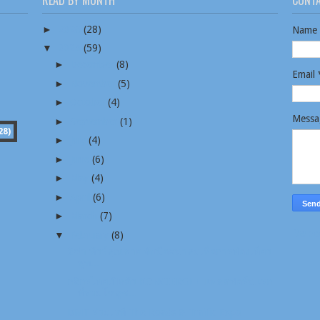
READ BY MONTH
CONT
►
2026
(28)
Name
▼
2025
(59)
►
December
(8)
Email
►
November
(5)
►
October
(4)
Mess
►
September
(1)
28)
►
July
(4)
►
June
(6)
►
May
(4)
►
April
(6)
►
March
(7)
Repo
▼
February
(8)
ลิซ่า ทัวร์คุณชาย จับมือสมาคมเพื่อการท่องเที่ยว
พุท...
กสิกรไทยเปิดตัว KONCIERGE+ แพลตฟอร์มแรก
ที่รวมโซลูช...
DMT ร่วมเวที The Roads & Traffic Expo