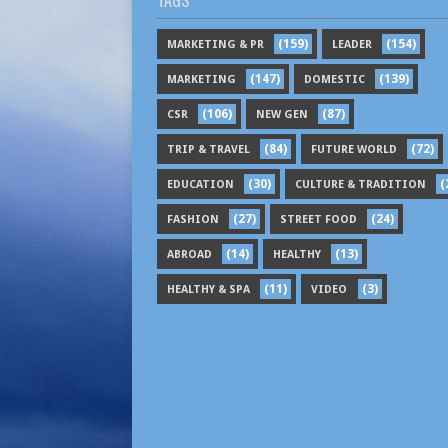
TAGS
(159)
(154)
MARKETING & PR
LEADER
(147)
(139)
MARKETING
DOMESTIC
(106)
(87)
CSR
NEW GEN
(84)
(72)
TRIP & TRAVEL
FUTURE WORLD
(30)
(
EDUCATION
CULTURE & TRADITION
(27)
(24)
FASHION
STREET FOOD
(14)
(13)
ABROAD
HEALTHY
(11)
(3)
HEALTHY & SPA
VIDEO