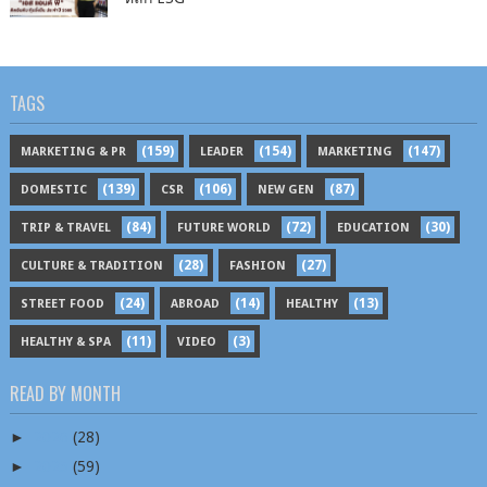
TAGS
(159)
(154)
(147)
MARKETING & PR
LEADER
MARKETING
(139)
(106)
(87)
DOMESTIC
CSR
NEW GEN
(84)
(72)
(30)
TRIP & TRAVEL
FUTURE WORLD
EDUCATION
(28)
(27)
CULTURE & TRADITION
FASHION
(24)
(14)
(13)
STREET FOOD
ABROAD
HEALTHY
(11)
(3)
HEALTHY & SPA
VIDEO
READ BY MONTH
►
2026
(28)
►
2025
(59)