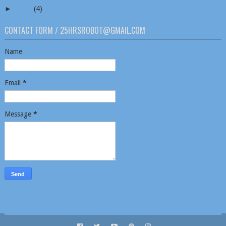
►
2020
(4)
CONTACT FORM / 25HRSROBOT@GMAIL.COM
Name
Email
*
Message
*
Report Abuse