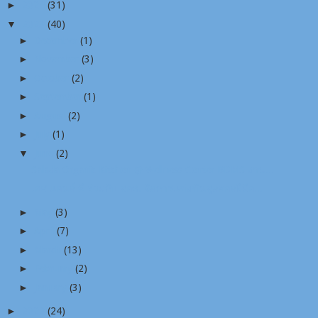
►
2024
(31)
▼
2023
(40)
►
December
(1)
►
November
(3)
►
October
(2)
►
September
(1)
►
August
(2)
►
July
(1)
▼
June
(2)
Salada Organic Kitchen @ Wellness Center BDMS งาน...
เอส แอนด์ พี ร่วมกับ สอศ. จัดการแข่งขันสุดยอดฝีมือ...
►
May
(3)
►
April
(7)
►
March
(13)
►
February
(2)
►
January
(3)
►
2022
(24)