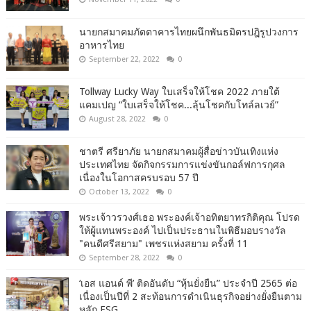
นายกสมาคมภัตตาคารไทยผนึกพันธมิตรปฎิรูปวงการ
อาหารไทย
September 22, 2022
0
Tollway Lucky Way ใบเสร็จให้โชค 2022 ภายใต้
แคมเปญ “ใบเสร็จให้โชค...ลุ้นโชคกับโทล์ลเวย์”
August 28, 2022
0
ชาตรี​ ศรียาภัย​ นายกสมาคม​ผู้​สื่อข่าว​บันเทิง​แห่ง​
ประเทศไทย​ จัดกิจกรรม​การแข่งขัน​กอล์ฟ​การ​กุศล​
เนื่อง​ใน​โอกาสครบรอบ​ 57​ ปี
October 13, 2022
0
พระเจ้าวรวงศ์เธอ พระองค์เจ้าอทิตยาทรกิติคุณ โปรด
ให้ผู้แทนพระองค์ ไปเป็นประธานในพิธีมอบรางวัล
"คนดีศรีสยาม" เพชรแห่งสยาม ครั้งที่ 11
September 28, 2022
0
‘เอส แอนด์ พี’ ติดอันดับ “หุ้นยั่งยืน” ประจำปี 2565 ต่อ
เนื่องเป็นปีที่ 2 สะท้อนการดำเนินธุรกิจอย่างยั่งยืนตาม
หลัก ESG